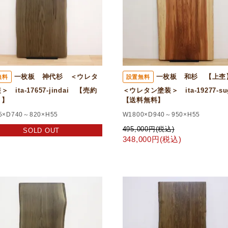
一枚板 神代杉 ＜ウレタ
一枚板 和杉 【上
無料
設置無料
 ita-17657-jindai 【売約
＜ウレタン塗装＞ ita-19277-s
！】
【送料無料】
5×D740～820×H55
W1800×D940～950×H55
495,000円(税込)
SOLD OUT
348,000円(税込)