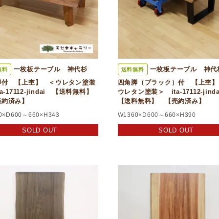
一枚板テーブル 神代杉
一枚板テーブル 神
無料
送料無料
脚付 【上杢】 ＜ウレタン塗装
四角脚（ブラック）付 【上杢】
a-17112-jindai 【送料無料】
ウレタン塗装＞ ita-17112-jin
約済み】
【送料無料】 【売約済み】
0×D600～660×H343
W1360×D600～660×H390
SOLD OUT
SOLD OUT