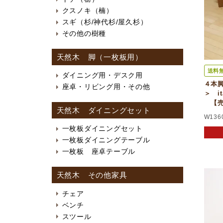
クスノキ（楠）
スギ（杉/神代杉/屋久杉）
その他の樹種
天然木 脚（一枚板用）
送料
ダイニング用・デスク用
４本
座卓・リビング用・その他
＞ it
【売
天然木 ダイニングセット
W136
一枚板ダイニングセット
一枚板ダイニングテーブル
一枚板 座卓テーブル
天然木 その他家具
チェア
ベンチ
スツール