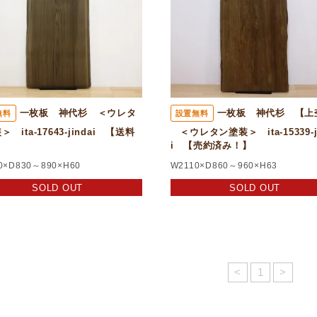
一枚板 神代杉 ＜ウレタ
一枚板 神代杉 【上
無料
設置無料
 ita-17643-jindai 【送料
＜ウレタン塗装＞ ita-15339-j
】
i 【売約済み！】
0×D830～890×H60
W2110×D860～960×H63
SOLD OUT
SOLD OUT
<
1
>