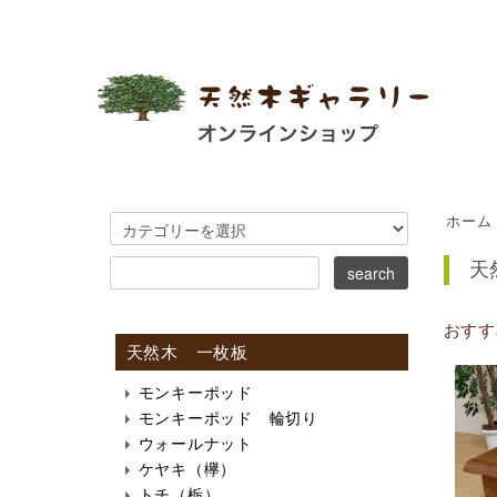
ホーム
天
おすす
天然木 一枚板
モンキーポッド
モンキーポッド 輪切り
ウォールナット
ケヤキ（欅）
トチ（栃）