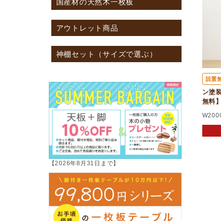
国産材の天然木一枚板
アウトレット商品
神棚セット（サイズで選ぶ）
設置
ン塗装＞
無料
W200
【2026年8月31日まで】