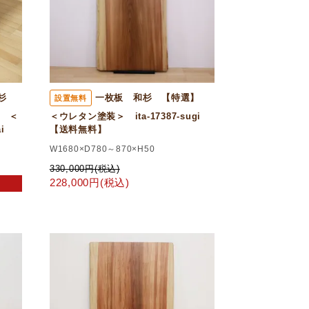
代杉
一枚板 和杉 【特選】
設置無料
 ＜
＜ウレタン塗装＞ ita-17387-sugi
dai
【送料無料】
W1680×D780～870×H50
330,000円(税込)
228,000円(税込)