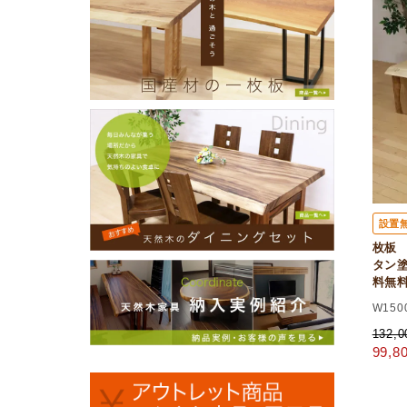
設置
枚板
タン塗装
料無
W150
132,
99,