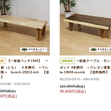
【一枚板ベンチ1500】 一
一枚板テーブル モン
無料
送料無料
 栃（とち） ４本脚付 ＜ウレ
ポッド 4本脚付 ＜ウレタン塗装
＞ bench-19012-toti 【送
ta-19000-monki 【送料無料】
料】
W1205×D670～680×H330
0×D490～510×H410
132,000円(税込)
000円(税込)
99,800円(税込)
800円(税込)