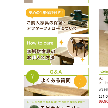
送料
ん）
＞ i
W136
154,
99,