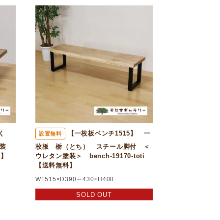
く
【一枚板ベンチ1515】 一
設置無料
装
枚板 栃（とち） スチール脚付 ＜
料】
ウレタン塗装＞ bench-19170-toti
【送料無料】
W1515×D390～430×H400
SOLD OUT