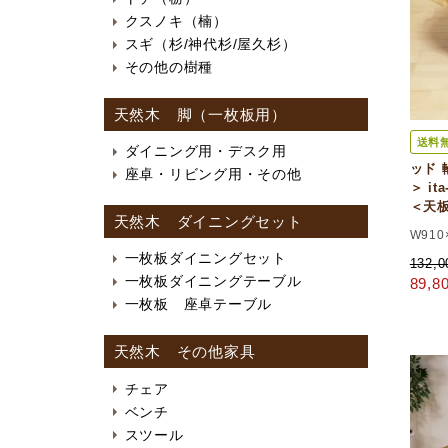
クスノキ（楠）
スギ（杉/神代杉/屋久杉）
その他の樹種
天然木 脚（一枚板用）
送料
ダイニング用・デスク用
ッド 
座卓・リビング用・その他
＞ i
＜天
天然木 ダイニングセット
W910
一枚板ダイニングセット
132,
一枚板ダイニングテーブル
89,
一枚板 座卓テーブル
天然木 その他家具
チェア
ベンチ
スツール