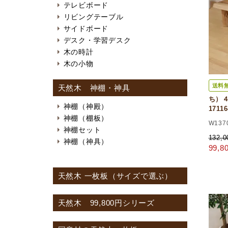
テレビボード
リビングテーブル
サイドボード
デスク・学習デスク
木の時計
木の小物
送料
天然木 神棚・神具
ち）４
神棚（神殿）
1711
神棚（棚板）
W137
神棚セット
132,
神棚（神具）
99,
天然木 一枚板（サイズで選ぶ）
天然木 99,800円シリーズ