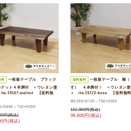
一枚板テーブル ブラック
一枚板テーブル 楠（
無料
送料無料
ルナット４本脚付 ＜ウレタン塗
す） ４本脚付！ ＜ウレタン塗
ta-19167-walnut 【送料無
＞ ita-19172-kusu 【送料無
W1355×D720～750×H355
5×D660～710×H350
132,000円(税込)
000円(税込)
99,800円(税込)
800円(税込)