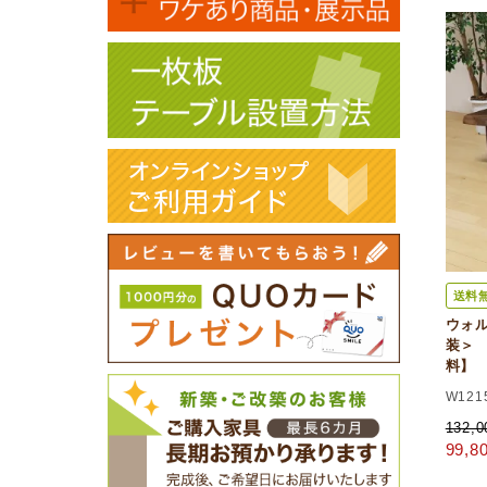
送料
ウォ
装＞ i
料】
W121
132,
99,