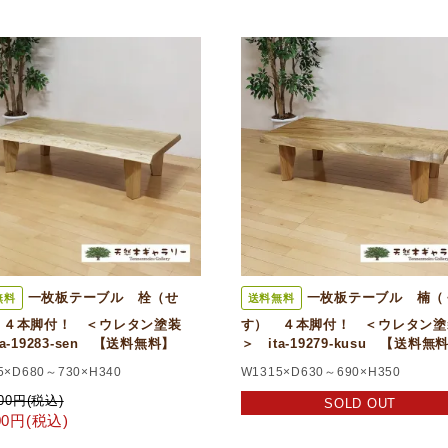
一枚板テーブル 栓（せ
一枚板テーブル 楠（
無料
送料無料
 ４本脚付！ ＜ウレタン塗装
す） ４本脚付！ ＜ウレタン塗
ta-19283-sen 【送料無料】
＞ ita-19279-kusu 【送料無
5×D680～730×H340
W1315×D630～690×H350
000円(税込)
SOLD OUT
800円(税込)