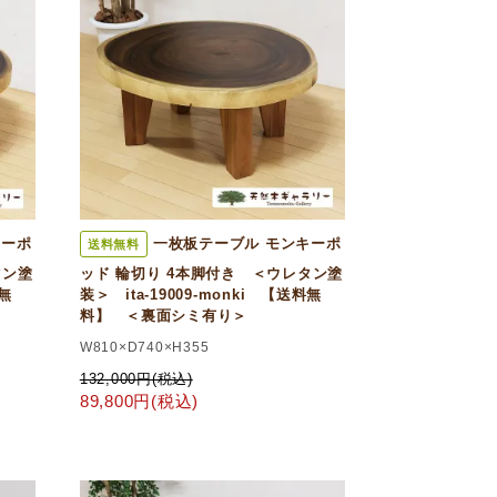
キーポ
一枚板テーブル モンキーポ
送料無料
タン塗
ッド 輪切り 4本脚付き ＜ウレタン塗
料無
装＞ ita-19009-monki 【送料無
料】 ＜裏面シミ有り＞
W810×D740×H355
132,000円(税込)
89,800円(税込)