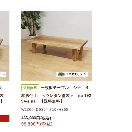
く
一枚板テーブル シナ ４
送料無料
装
本脚付！ ＜ウレタン塗装＞ ita-192
料】
94-sina 【送料無料】
W1365×D680～710×H350
165,000円(税込)
99,800円(税込)