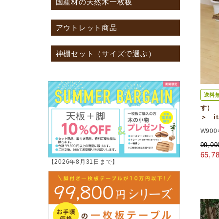
国産材の天然木一枚板
アウトレット商品
神棚セット（サイズで選ぶ）
送料
す）
＞ i
W900
99,0
65,
【2026年8月31日まで】