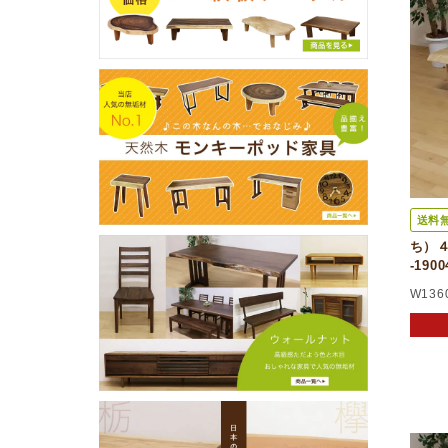
送料
ち）４
-190
W136