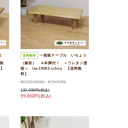
く
一枚板テーブル いちょう
送料無料
装
（銀杏） ４本脚付！ ＜ウレタン塗
料】
装＞ ita-19003-ichou 【送料無
料】
W1320×D600～670×H350
132,000円(税込)
99,800円(税込)