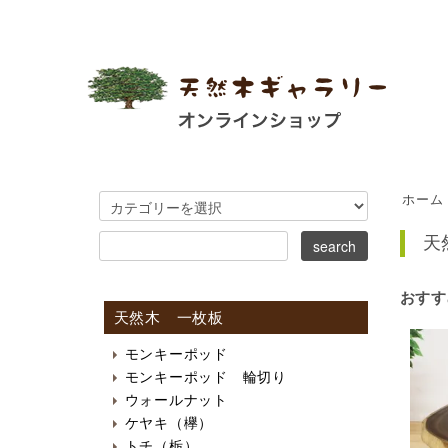
ホーム
天
おすす
天然木 一枚板
モンキーポッド
モンキーポッド 輪切り
ウォールナット
ケヤキ（欅）
トチ（栃）