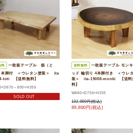
一枚板テーブル 栃（と
一枚板テーブル モン
無料
送料無料
本脚付 ＜ウレタン塗装＞ ita
ッド 輪切り 4本脚付き ＜ウレ
04-toti 【送料無料】
装＞ ita-19008-monki 【送
料】
0×D670～800×H350
W880×D750×H355
SOLD OUT
132,000円(税込)
89,800円(税込)