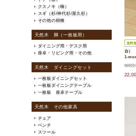
クスノキ（楠）
スギ（杉/神代杉/屋久杉）
その他の樹種
天然木 脚（一枚板用）
送料
ダイニング用・デスク用
台） 
座卓・リビング用・その他
1-m
W400
天然木 ダイニングセット
22,
一枚板ダイニングセット
一枚板ダイニングテーブル
一枚板 座卓テーブル
天然木 その他家具
チェア
ベンチ
スツール