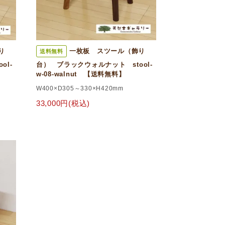
り
一枚板 スツール（飾り
送料無料
ol-
台） ブラックウォルナット stool-
w-08-walnut 【送料無料】
W400×D305～330×H420mm
33,000円(税込)