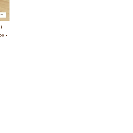
り
ol-