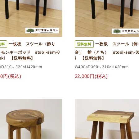
一枚板 スツール（飾り
一枚板 スツール（飾
無料
送料無料
モンキーポッド stool-ssm-0
台） 栃（とち） stool-ssm-02-
onki 【送料無料】
i 【送料無料】
×D310～320×H420mm
W400×D300～310×H420mm
000円(税込)
22,000円(税込)