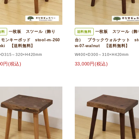
一枚板 スツール（飾り
一枚板 スツール（飾
無料
送料無料
モンキーポッド stool-m-260
台） ブラックウォルナット sto
onki 【送料無料】
w-07-walnut 【送料無料】
×D315～320×H420mm
W400×D300～310×H420mm
800円(税込)
33,000円(税込)