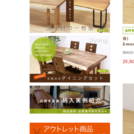
送料
台） 
2-m
W400
29,