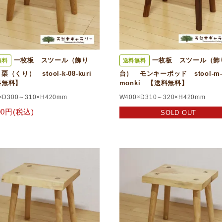
一枚板 スツール（飾り
一枚板 スツール（飾
無料
送料無料
栗（くり） stool-k-08-kuri
台） モンキーポッド stool-m-
料無料】
monki 【送料無料】
×D300～310×H420mm
W400×D310～320×H420mm
800円(税込)
SOLD OUT