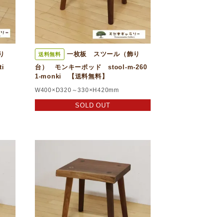
り
一枚板 スツール（飾り
送料無料
oti
台） モンキーポッド stool-m-260
1-monki 【送料無料】
W400×D320～330×H420mm
SOLD OUT