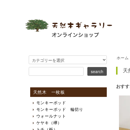
ホーム
天
おすす
天然木 一枚板
モンキーポッド
モンキーポッド 輪切り
ウォールナット
ケヤキ（欅）
トチ（栃）