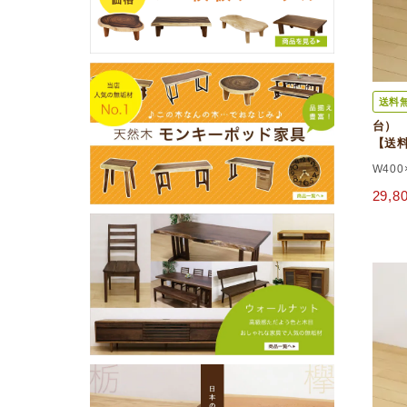
送料
台） 
【送
W400
29,