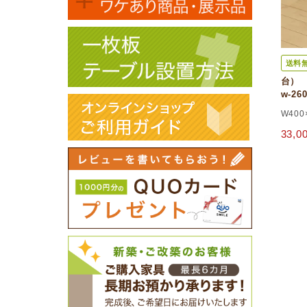
送料
台） 
w-2
W400
33,