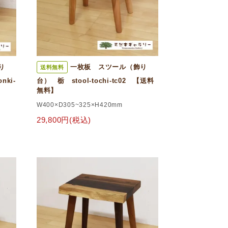
り
一枚板 スツール（飾り
送料無料
ki-
台） 栃 stool-tochi-tc02 【送料
無料】
W400×D305~325×H420mm
29,800円(税込)