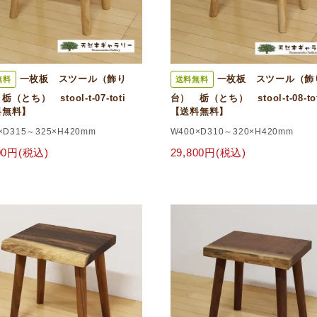
一枚板 スツール（飾り
一枚板 スツール（飾
無料
送料無料
栃（とち） stool-t-07-toti
台） 栃（とち） stool-t-08-t
料無料】
【送料無料】
×D315～325×H420mm
W400×D310～320×H420mm
800円(税込)
29,800円(税込)