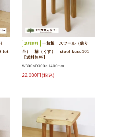
り
一枚板 スツール（飾り
送料無料
tot
台） 楠（くす） stool-kusu101
【送料無料】
W300×D300×H400mm
22,000円(税込)