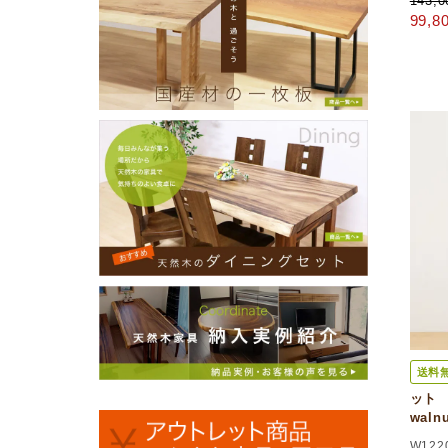
143,
99,
送料
ット 
wal
W122