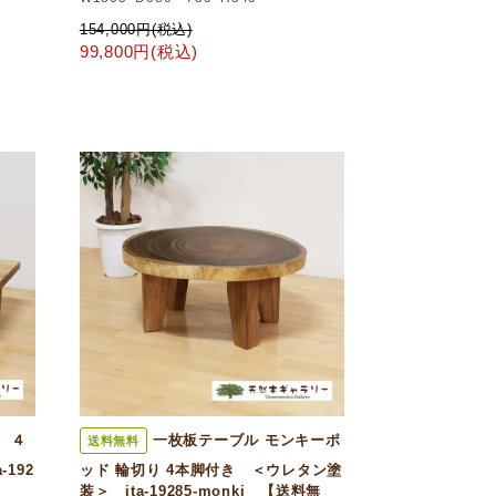
154,000円(税込)
99,800円(税込)
 ４
一枚板テーブル モンキーポ
送料無料
192
ッド 輪切り 4本脚付き ＜ウレタン塗
装＞ ita-19285-monki 【送料無