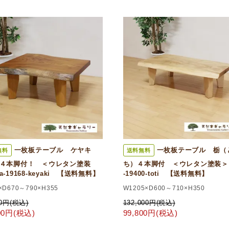
一枚板テーブル ケヤキ
一枚板テーブル 栃（
無料
送料無料
 ４本脚付！ ＜ウレタン塗装
ち）４本脚付 ＜ウレタン塗装＞ 
a-19168-keyaki 【送料無料】
-19400-toti 【送料無料】
×D670～790×H355
W1205×D600～710×H350
00円(税込)
132,000円(税込)
000円(税込)
99,800円(税込)