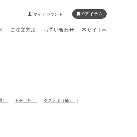
0アイテム
マイアカウント
例
ご注文方法
お問い合わせ
本サイトへ
欅）
トチ（栃）
クスノキ（楠）