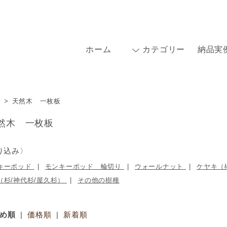
ホーム
カテゴリー
納品実
>
天然木 一枚板
然木 一枚板
り込み〉
キーポッド
モンキーポッド 輪切り
ウォールナット
ケヤキ（
（杉/神代杉/屋久杉）
その他の樹種
め順
|
価格順
|
新着順