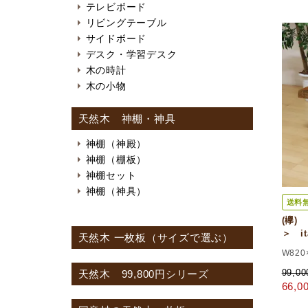
テレビボード
リビングテーブル
サイドボード
デスク・学習デスク
木の時計
木の小物
天然木 神棚・神具
神棚（神殿）
神棚（棚板）
神棚セット
神棚（神具）
送料
(欅)
＞ it
天然木 一枚板（サイズで選ぶ）
W820
99,0
天然木 99,800円シリーズ
66,