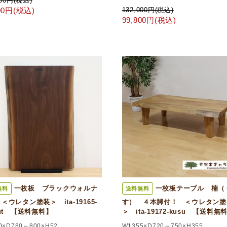
000円(税込)
800円(税込)
132,000円(税込)
99,800円(税込)
一枚板 ブラックウォルナ
一枚板テーブル 楠（
無料
送料無料
＜ウレタン塗装＞ ita-19165-
す） ４本脚付！ ＜ウレタン塗
nut 【送料無料】
＞ ita-19172-kusu 【送料無
0×D780～800×H52
W1355×D720～750×H355