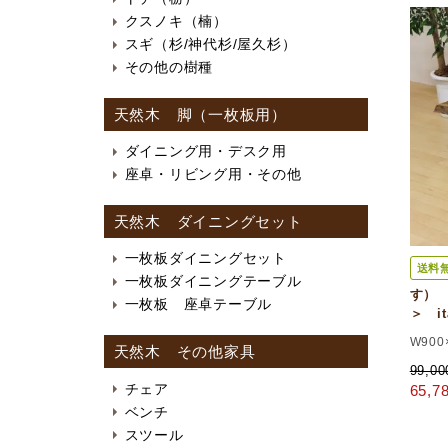
クスノキ（楠）
スギ（杉/神代杉/屋久杉）
その他の樹種
天然木 脚（一枚板用）
ダイニング用・デスク用
座卓・リビング用・その他
天然木 ダイニングセット
一枚板ダイニングセット
送料
一枚板ダイニングテーブル
す）
一枚板 座卓テーブル
＞ i
W900
天然木 その他家具
99,0
チェア
65,
ベンチ
スツール