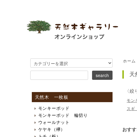
ホーム
天
〈絞
天然木 一枚板
モン
モンキーポッド
スギ
モンキーポッド 輪切り
ウォールナット
おすす
ケヤキ（欅）
トチ（栃）