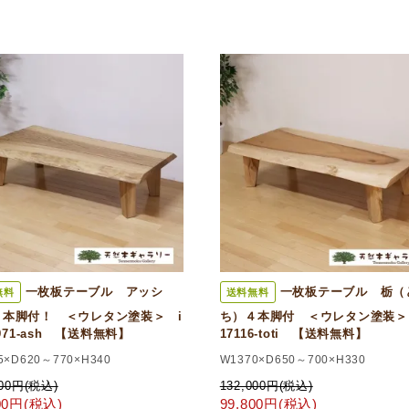
一枚板テーブル アッシ
一枚板テーブル 栃（
無料
送料無料
４本脚付！ ＜ウレタン塗装＞ i
ち）４本脚付 ＜ウレタン塗装＞ i
6971-ash 【送料無料】
17116-toti 【送料無料】
5×D620～770×H340
W1370×D650～700×H330
000円(税込)
132,000円(税込)
800円(税込)
99,800円(税込)