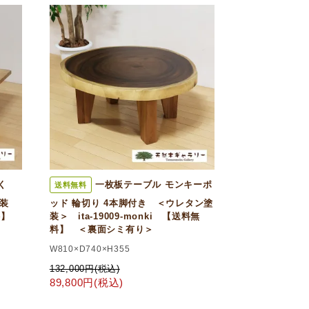
く
一枚板テーブル モンキーポ
送料無料
装
ッド 輪切り 4本脚付き ＜ウレタン塗
料】
装＞ ita-19009-monki 【送料無
料】 ＜裏面シミ有り＞
W810×D740×H355
132,000円(税込)
89,800円(税込)