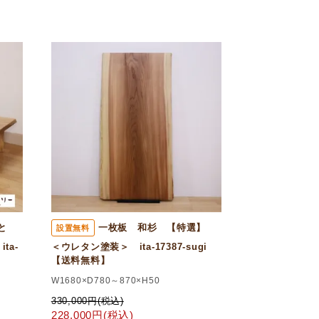
と
一枚板 和杉 【特選】
設置無料
ta-
＜ウレタン塗装＞ ita-17387-sugi
【送料無料】
W1680×D780～870×H50
330,000円(税込)
228,000円(税込)