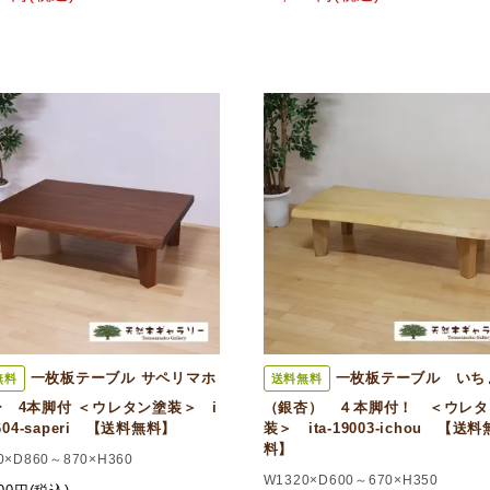
一枚板テーブル サペリマホ
一枚板テーブル いち
無料
送料無料
 4本脚付 ＜ウレタン塗装＞ i
（銀杏） ４本脚付！ ＜ウレタ
8604-saperi 【送料無料】
装＞ ita-19003-ichou 【送料
料】
0×D860～870×H360
W1320×D600～670×H350