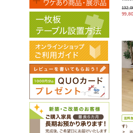
132,
99,
送料
す）
＞ i