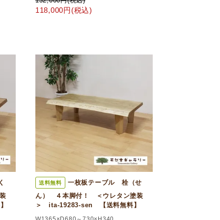
132,000円(税込)
118,000円(税込)
く
一枚板テーブル 栓（せ
送料無料
装
ん） ４本脚付！ ＜ウレタン塗装
料】
＞ ita-19283-sen 【送料無料】
W1365×D680～730×H340