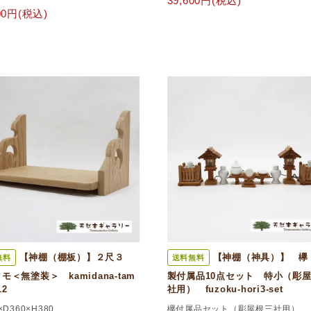
39,600円(税込)
000円(税込)
【神棚（棚板）】２尺３
【神棚（神具）】 欅
無料
送料無料
モ＜無塗装＞ kamidana-tam
製付属品10点セット 特小（彫
12
社用） fuzoku-hori3-set
×D360×H380
欅付属品セット（彫屋根三社用）