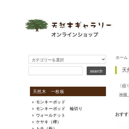
ホーム
天
〈絞
天然木 一枚板
神棚
モンキーポッド
モンキーポッド 輪切り
おすす
ウォールナット
ケヤキ（欅）
トチ（栃）