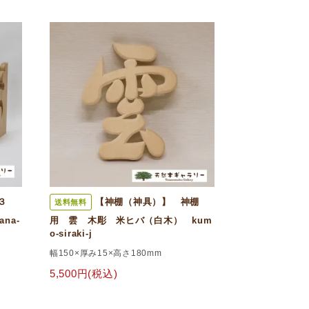
３
【神棚（神具）】 神棚
送料無料
na-
用 雲 木彫 米ヒバ（白木） kum
o-siraki-j
幅150×厚み15×高さ180mm
5,500円(税込)