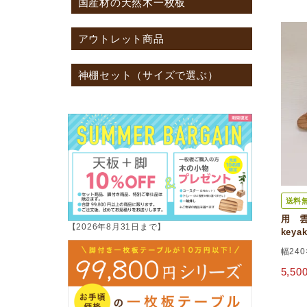
国産材の天然木一枚板
アウトレット商品
神棚セット（サイズで選ぶ）
送料
用 雲
【2026年8月31日まで】
keyak
幅24
5,5