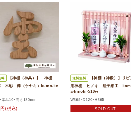
【神棚（神具）】 神棚
【神棚（神殿）】リビ
無料
送料無料
 木彫 欅（ケヤキ）kumo-ke
用神棚 ヒノキ 組子細工 kami
a-hinoki-510w
0×厚み10×高さ180mm
W365×D120×H365
00円(税込)
SOLD OUT