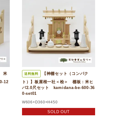
 米
【神棚セット（コンパク
送料無料
-12
ト）】板屋根一社＜桧＞ 棚板：米ヒ
バ2.0尺セット kamidana-be-600-36
0-set01
W606×D360×H450
SOLD OUT