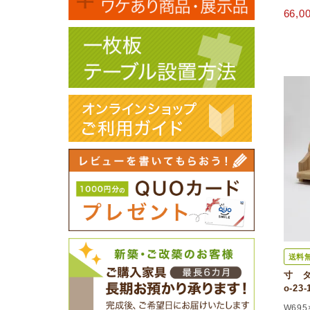
66,
送料
寸 タ
o-23-
W695