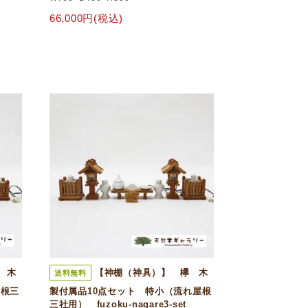
66,000円(税込)
 木
【神棚（神具）】 欅 木
送料無料
屋根三
製付属品10点セット 特小（流れ屋根
三社用） fuzoku-nagare3-set