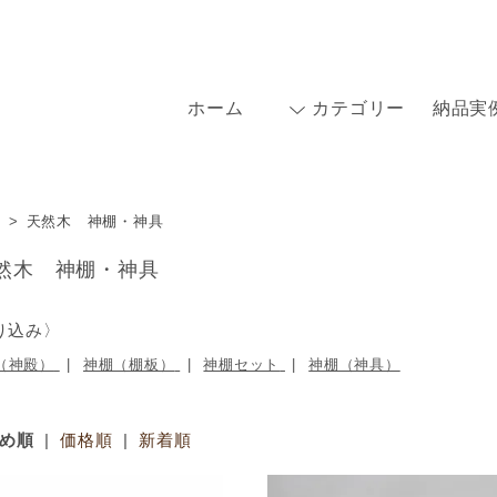
ホーム
カテゴリー
納品実
>
天然木 神棚・神具
然木 神棚・神具
り込み〉
（神殿）
神棚（棚板）
神棚セット
神棚（神具）
め順
|
価格順
|
新着順