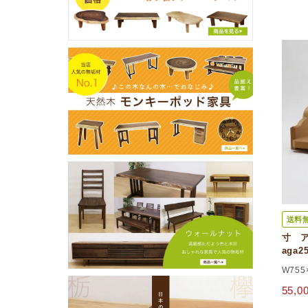
送料
寸 ア
aga25
W755
55,