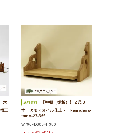
 木
【神棚（棚板）】２尺３
送料無料
屋根三
寸 タモ＜オイル仕上＞ kamidana-
tamo-23-365
W700×D365×H380