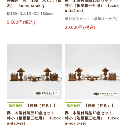
神棚用 雲 木彫 米ヒバ（白
欅 木製付属品10点セット
木） kumo-siraki-j
特小（板屋根一社用） fuzok
u-ita1-set
幅150×厚み15×高さ180mm
欅付属品セット（板屋根一社用）
5,500円(税込)
39,600円(税込)
【神棚（神具）】
【神棚（神具）】
送料無料
送料無料
欅 木製付属品10点セット
欅 木製付属品10点セット
特小（板屋根三社用） fuzok
特小（彫屋根三社用） fuzok
u-ita3-set
u-hori3-set