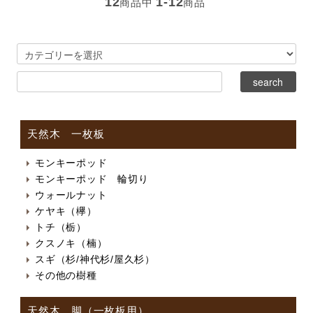
12
1-12
商品中
商品
天然木 一枚板
モンキーポッド
モンキーポッド 輪切り
ウォールナット
ケヤキ（欅）
トチ（栃）
クスノキ（楠）
スギ（杉/神代杉/屋久杉）
その他の樹種
天然木 脚（一枚板用）