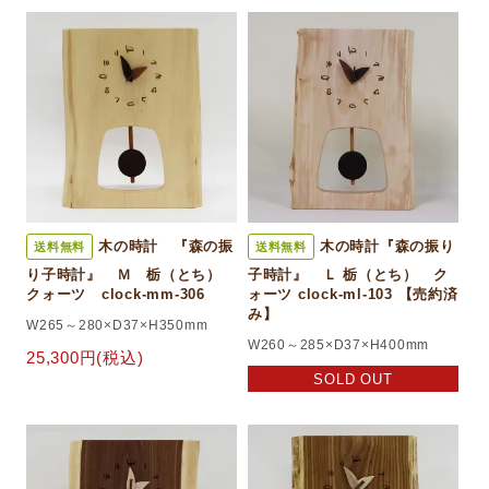
木の時計 『森の振
木の時計『森の振り
送料無料
送料無料
り子時計』 Ｍ 栃（とち）
子時計』 Ｌ 栃（とち） ク
クォーツ clock-mm-306
ォーツ clock-ml-103 【売約済
み】
W265～280×D37×H350mm
W260～285×D37×H400mm
25,300円(税込)
SOLD OUT