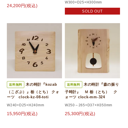
W300×D25×H300mm
24,200円(税込)
SOLD OUT
木の時計『kozab
木の時計『森の振り
送料無料
送料無料
（こざぶ）』栃（とち） クォ
子時計』 Ｍ 栃（とち） ク
ーツ clock-kz-08-toti
ォーツ clock-mm-324
W240×D25×H240mm
W250～265×D37×H350mm
15,950円(税込)
25,300円(税込)