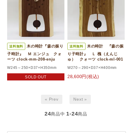
木の時計『森の振り
木の時計 『森の振
送料無料
送料無料
子時計』 Ｍ エンジュ クォ
り子時計』 Ｌ 槐（えんじ
ーツ clock-mm-208-enju
ゅ） クォーツ clock-ml-001
W245～250×D37×H350mm
W270～290×D37×H400mm
28,600円(税込)
SOLD OUT
« Prev
Next »
24
1-24
商品中
商品