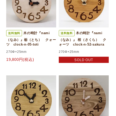
木の時計『nami
木の時計『nami
送料無料
送料無料
（なみ）』栃（とち） クォー
（なみ）』 桜（さくら） ク
ツ clock-n-05-toti
ォーツ clock-n-52-sakura
270Φ×25mm
270Φ×25mm
19,800円(税込)
SOLD OUT