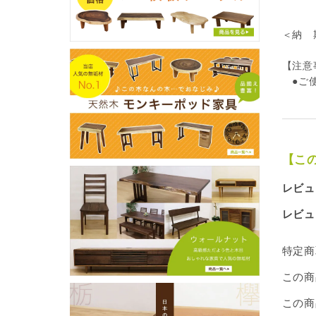
但し
＜納 
【注意
●ご使
【こ
レビュ
レビュ
特定商
この商
この商