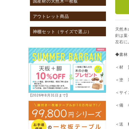
国産材の天然木一枚板
アウトレット商品
天然木
神棚セット（サイズで選ぶ）
針は葉
左右に
◆書林
＜材 
＜塗 
＜サイズ
【2026年8月31日まで】
＜備 
「掛
＜送 