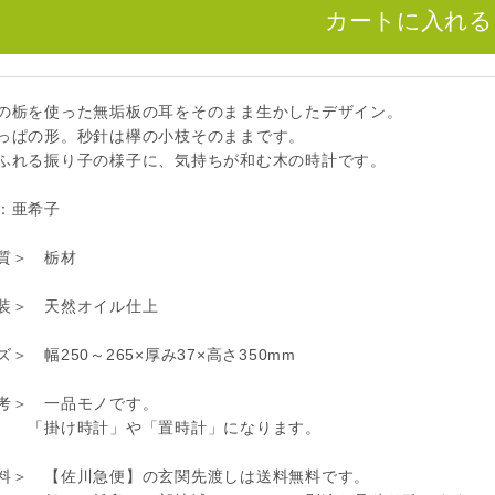
の栃を使った無垢板の耳をそのまま生かしたデザイン。
っぱの形。秒針は欅の小枝そのままです。
ふれる振り子の様子に、気持ちが和む木の時計です。
：亜希子
質＞ 栃材
装＞ 天然オイル仕上
＞ 幅250～265×厚み37×高さ350mm
考＞ 一品モノです。
け時計」や「置時計」になります。
料＞ 【佐川急便】の玄関先渡しは送料無料です。