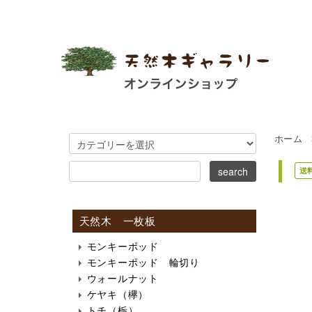
ホーム
送
天然木 一枚板
モンキーポッド
モンキーポッド 輪切り
ウォールナット
ケヤキ（欅）
トチ（栃）