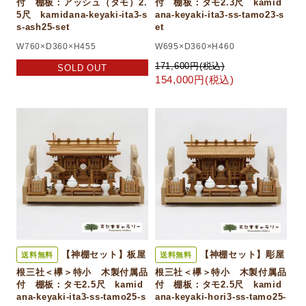
付 棚板：アッシュ（タモ）2.
付 棚板：タモ2.3尺 kamid
5尺 kamidana-keyaki-ita3-s
ana-keyaki-ita3-ss-tamo23-s
s-ash25-set
et
W760×D360×H455
W695×D360×H460
171,600円(税込)
SOLD OUT
154,000円(税込)
【神棚セット】板屋
【神棚セット】彫屋
送料無料
送料無料
根三社＜欅＞特小 木製付属品
根三社＜欅＞特小 木製付属品
付 棚板：タモ2.5尺 kamid
付 棚板：タモ2.5尺 kamid
ana-keyaki-ita3-ss-tamo25-s
ana-keyaki-hori3-ss-tamo25-