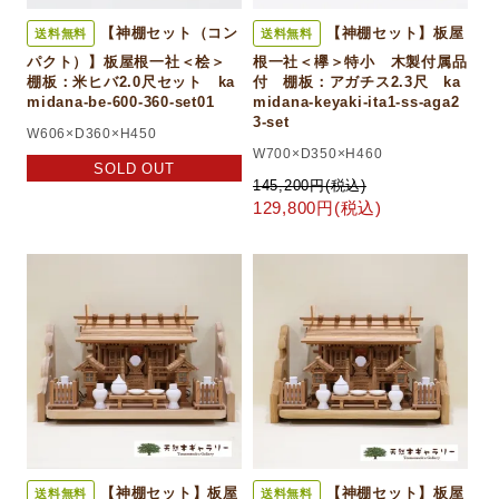
【神棚セット（コン
【神棚セット】板屋
送料無料
送料無料
パクト）】板屋根一社＜桧＞
根一社＜欅＞特小 木製付属品
棚板：米ヒバ2.0尺セット ka
付 棚板：アガチス2.3尺 ka
midana-be-600-360-set01
midana-keyaki-ita1-ss-aga2
3-set
W606×D360×H450
W700×D350×H460
SOLD OUT
145,200円(税込)
129,800円(税込)
【神棚セット】板屋
【神棚セット】板屋
送料無料
送料無料