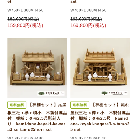
et
set
W760×D360×H460
W760×D360×H460
182,600円(税込)
193,600円(税込)
159,800円(税込)
169,800円(税込)
【神棚セット】瓦屋
【神棚セット】流れ
送料無料
送料無料
根三社＜欅＞特小 木製付属品
屋根三社＜欅＞小 木製付属品
付 棚板：タモ2.5尺彫刻入
付 棚板：タモ2.5尺 kamid
り kamidana-keyaki-kawar
ana-keyaki-nagare3-s-tamo2
a3-ss-tamo25hori-set
5-set
W760×D410×H480
W760×D400×H540