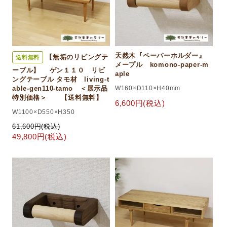
天然木『ペーパーホルダー』
【無垢のリビングテ
送料無料
メープル komono-paper-m
ーブル】 ゲン１１０ リビ
aple
ングテーブル タモ材 living-t
W160×D110×H40mm
able-gen110-tamo ＜展示品
特別価格＞ 【送料無料】
6,600円(税込)
W1100×D550×H350
61,600円(税込)
49,800円(税込)