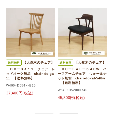
【天然木のチェア】
【天然木のチェア】
送料無料
送料無料
ＤＣーＧＡ１１ チェア レ
ＤＣーＦＡＬー５４０W ハ
ッドオーク無垢 chair-dc-ga
ーフアームチェア ウォールナ
11 【送料無料】
ット無垢 chair-dc-fal-540w
【送料無料】
W490×D554×H815
W540×D520×H740
37,400円(税込)
45,800円(税込)