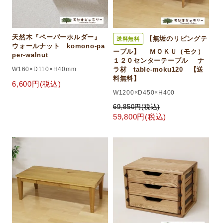
天然木『ペーパーホルダー』
【無垢のリビングテ
送料無料
ウォールナット komono-pa
ーブル】 ＭＯＫＵ（モク）
per-walnut
１２０センターテーブル ナ
W160×D110×H40mm
ラ材 table-moku120 【送
料無料】
6,600円(税込)
W1200×D450×H400
69,850円(税込)
59,800円(税込)