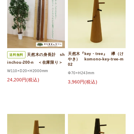
天然木『key・tree』 欅（け
天然木の身長計 sh
送料無料
やき） komono-key-tree-m
inchou-200-n ＜在庫限り＞
02
W110×D20×H2000mm
Φ70×H243mm
24,200円(税込)
3,960円(税込)