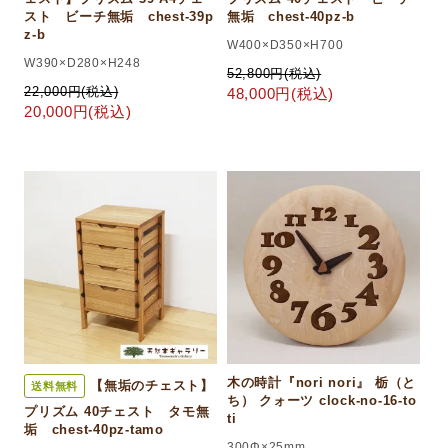
スト ビーチ無垢 chest-39p
無垢 chest-40pz-b
z-b
W400×D350×H700
W390×D280×H248
52,800円(税込)
22,000円(税込)
48,000円(税込)
20,000円(税込)
木の時計『nori nori』 栃（と
【無垢のチェスト】
送料無料
ち） クォーツ clock-no-16-to
プリズム 40チェスト タモ無
ti
垢 chest-40pz-tamo
300Φ×25mm