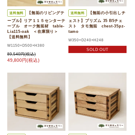
【無垢のリビングテ
【無垢の小引出しチ
送料無料
送料無料
ーブル】リア１１５センターテ
ェスト】プリズム 35 B5チェ
ーブル オーク無垢材 table-
スト タモ無垢 chest-35pz-
Lia115-oak ＜在庫限り＞
tamo
【送料無料】
W350×D240×H248
W1150×D500×H380
SOLD OUT
89,540円(税込)
49,800円(税込)