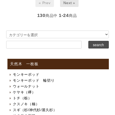
« Prev
Next »
130
1-24
商品中
商品
天然木 一枚板
モンキーポッド
モンキーポッド 輪切り
ウォールナット
ケヤキ（欅）
トチ（栃）
クスノキ（楠）
スギ（杉/神代杉/屋久杉）