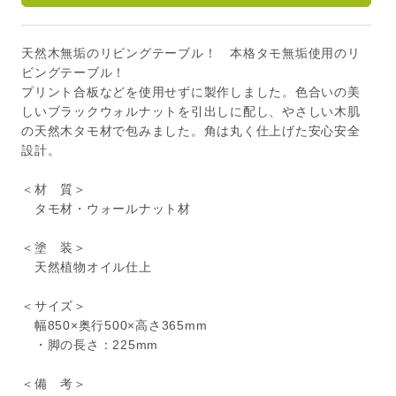
天然木無垢のリビングテーブル！ 本格タモ無垢使用のリ
ビングテーブル！
プリント合板などを使用せずに製作しました。色合いの美
しいブラックウォルナットを引出しに配し、やさしい木肌
の天然木タモ材で包みました。角は丸く仕上げた安心安全
設計。
＜材 質＞
タモ材・ウォールナット材
＜塗 装＞
天然植物オイル仕上
＜サイズ＞
幅850×奥行500×高さ365mm
・脚の長さ：225mm
＜備 考＞