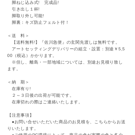
脚ねじ込み式! 完成品!
引き出し１杯!
脚取り外し可能!
脚裏：キズ防止フェルト付！
＜送 料＞
【送料無料!】『佐川急便』の玄関先渡しは無料です。
アートセッティングデリバリーの組立・設置：別途￥5,5
00（税込）かかります。
※但し、離島・一部地域については、別途お見積り致し
ます。
＜納 期＞
在庫有り!
２～３日後の出荷が可能です。
在庫切れの際はご連絡いたします。
【注意事項】
●お問い合せいただいた商品のお見積を、こちらからお送
りいたします。