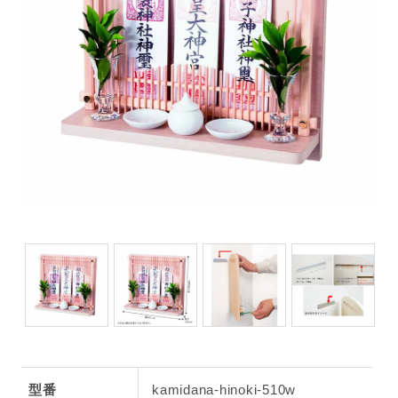
型番
kamidana-hinoki-510w