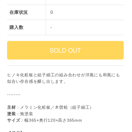
在庫状況
0
購入数
-
ヒノキ化粧板と組子細工の組み合わせが洋風にも和風にも
似合い存在感を醸し出します。
--------
主材
：メラミン化粧板／木曽桧（組子細工）
塗装
：無塗装
サイズ
：幅365×奥行120×高さ365mm