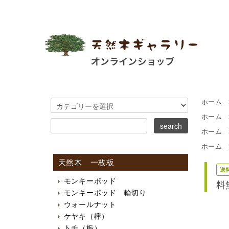
ホーム
ホーム
ホーム
ホーム
天然木 一枚板
送
モンキーポッド
料
モンキーポッド 輪切り
ウォールナット
ケヤキ（欅）
トチ（栃）