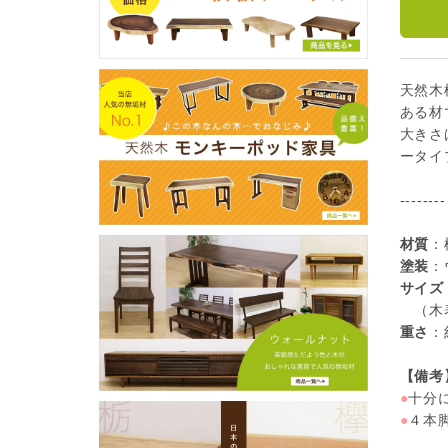
天然木
ある材
大きさ
ータイ
--------
材質
：
塗装
：
サイズ
（木表
重さ
：
【備考
●
十分
●
４本