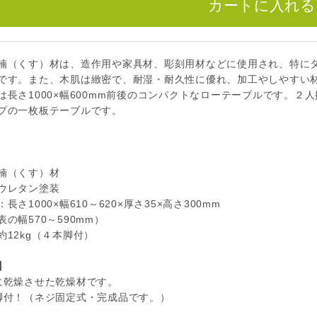
楠（くす）材は、造作用や家具材、彫刻用材などに使用され、特に
です。また、木肌は緻密で、耐湿・耐久性に優れ、加工やしやすい
は長さ1000×幅600mm前後のコンパクトなローテーブルです。
プの一枚板テーブルです。
楠（くす）材
ウレタン塗装
：長さ1000×幅610～620×厚さ35×高さ300mm
の幅570～590mm）
約12kg（４本脚付）
】
に乾燥させた乾燥材です。
脚付！（ネジ固定式・完成品です。）