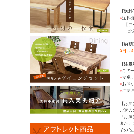
【送料
●
送料
【アー
（北海
【納期
3日～
【注意
●
この
●
食卓
●
お問
●
ご使
【お届
ご購入
『お届
また、
その他