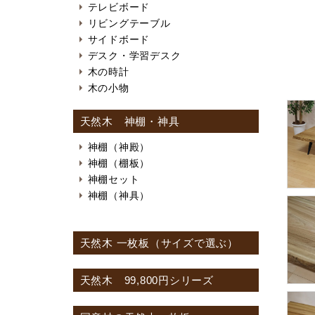
テレビボード
リビングテーブル
サイドボード
デスク・学習デスク
木の時計
木の小物
天然木 神棚・神具
神棚（神殿）
神棚（棚板）
神棚セット
神棚（神具）
天然木 一枚板（サイズで選ぶ）
天然木 99,800円シリーズ