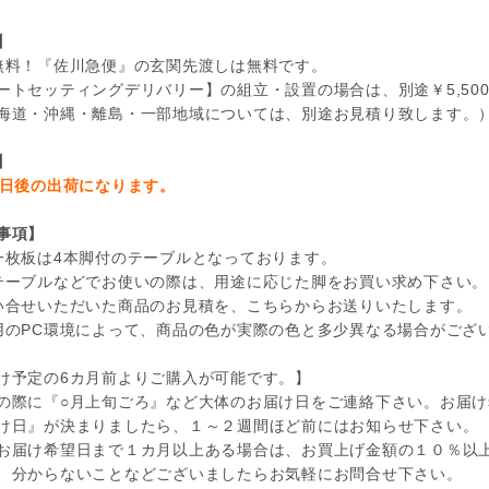
】
無料！『佐川急便』の玄関先渡しは無料です。
トセッティングデリバリー】の組立・設置の場合は、別途￥5,50
道・沖縄・離島・一部地域については、別途お見積り致します。
】
4日後の出荷になります。
事項】
一枚板は4本脚付のテーブルとなっております。
テーブルなどでお使いの際は、用途に応じた脚をお買い求め下さい。
い合せいただいた商品のお見積を、こちらからお送りいたします。
用のPC環境によって、商品の色が実際の色と多少異なる場合がござ
け予定の6カ月前よりご購入が可能です。】
の際に『○月上旬ごろ』など大体のお届け日をご連絡下さい。お届
け日』が決まりましたら、１～２週間ほど前にはお知らせ下さい。
お届け希望日まで１カ月以上ある場合は、お買上げ金額の１０％以
、分からないことなどございましたらお気軽にお問合せ下さい。