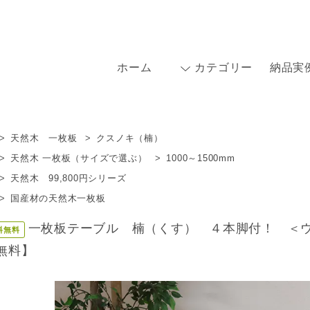
ホーム
カテゴリー
納品実
>
天然木 一枚板
>
クスノキ（楠）
>
天然木 一枚板（サイズで選ぶ）
>
1000～1500mm
>
天然木 99,800円シリーズ
>
国産材の天然木一枚板
一枚板テーブル 楠（くす） ４本脚付！ ＜ウレタン
料無料
無料】