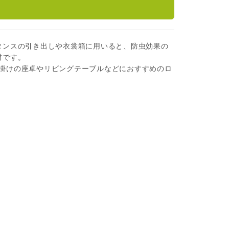
タンスの引き出しや衣裳箱に用いると、防虫効果の
材です。
２人掛けの座卓やリビングテーブルなどにおすすめのロ