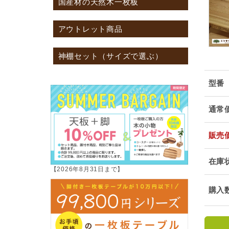
国産材の天然木一枚板
アウトレット商品
神棚セット（サイズで選ぶ）
型番
通常
販売
在庫
【2026年8月31日まで】
購入