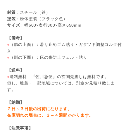
材質
：スチール（鉄）
塗装
：粉体塗装（ブラック色）
サイズ
：幅600×奥行300×高さ650mm
【備考】
●
（脚の上面）：滑り止めゴム貼り・ガタツキ調整コルク付
き
●
（脚の下面）：床の傷防止フェルト貼り
【送料】
●
送料無料！『佐川急便』の玄関先渡しは無料です。
但し、離島・一部地域については、別途お見積り致しま
す。
【納期】
２日～３日後の出荷になります。
在庫切れの場合は、３～４週間かかります。
【注意事項】