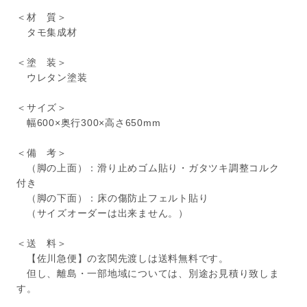
＜材 質＞
タモ集成材
＜塗 装＞
ウレタン塗装
＜サイズ＞
幅600×奥行300×高さ650mm
＜備 考＞
（脚の上面）：滑り止めゴム貼り・ガタツキ調整コルク
付き
（脚の下面）：床の傷防止フェルト貼り
（サイズオーダーは出来ません。）
＜送 料＞
【佐川急便】の玄関先渡しは送料無料です。
但し、離島・一部地域については、別途お見積り致しま
す。