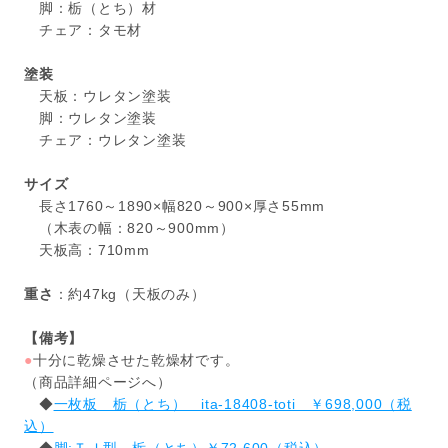
脚：栃（とち）材
チェア：タモ材
塗装
天板：ウレタン塗装
脚：ウレタン塗装
チェア：ウレタン塗装
サイズ
長さ1760～1890×幅820～900×厚さ55mm
（木表の幅：820～900mm）
天板高：710mm
重さ
：約47kg（天板のみ）
【備考】
●
十分に乾燥させた乾燥材です。
（商品詳細ページへ）
◆
一枚板 栃（とち） ita-18408-toti ￥698,000（税
込）