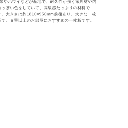
南米やハワイなどが産地で、耐久性が強く家具材や内
白っぽい色をしていて、高級感たっぷりの材料で
大きさは約1810×950mm前後あり、大きな一枚
板で、８畳以上のお部屋におすすめの一枚板です。