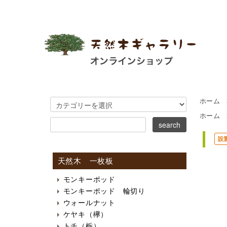
ホーム
ホーム
設
天然木 一枚板
モンキーポッド
モンキーポッド 輪切り
ウォールナット
ケヤキ（欅）
トチ（栃）