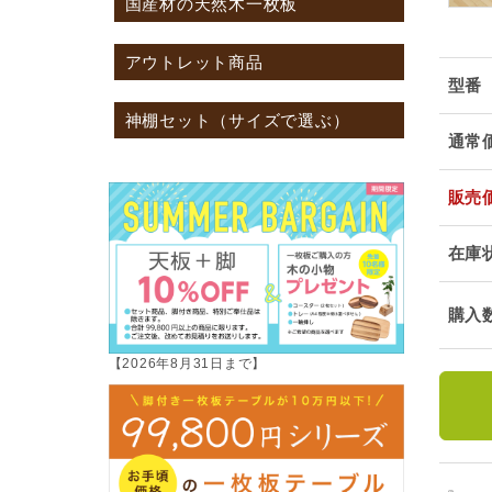
国産材の天然木一枚板
アウトレット商品
型番
神棚セット（サイズで選ぶ）
通常
販売
在庫
購入
【2026年8月31日まで】