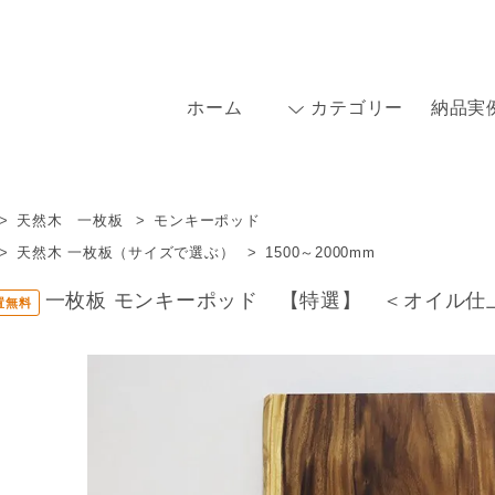
ホーム
カテゴリー
納品実
>
天然木 一枚板
>
モンキーポッド
>
天然木 一枚板（サイズで選ぶ）
>
1500～2000mm
一枚板 モンキーポッド 【特選】 ＜オイル仕上＞ i
置無料