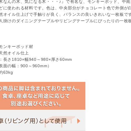
木なんの木、気になる木・・・♪』で有名な、モンキーポッド、中
どに使われる材料です。色は、中央部分がチョコレート色で外側が
然オイル仕上げで手触りが良く、バランスの良いきれいな一枚板です。
人掛けのダイニングテーブルやリビングテーブルにぴったりの一枚
モンキーポッド材
天然オイル仕上
：長さ1810×幅940～980×厚さ60mm
面の幅：900～960mm）
約63kg