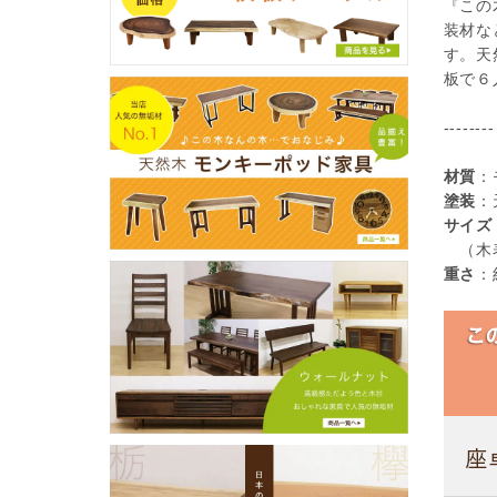
『この
装材な
す。天
板で６
--------
材質
：
塗装
：
サイズ
（木表
重さ
：