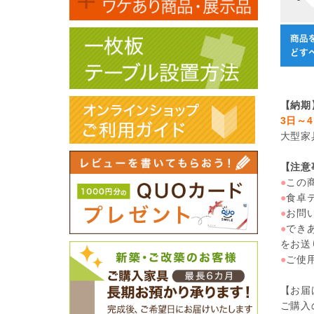
【納期
3日～
大型家
【注意
●
この
●
食卓
●
お問
●
でき
をお送
●
ご使
【お届
ご購入