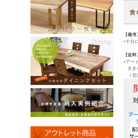
【備考
●
十分
【送料
●
アー
大きな
（北海