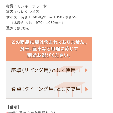
材質
：モンキーポッド材
塗装
：ウレタン塗装
サイズ
：長さ1960×幅990～1050×厚さ55mm
（木表面の幅：970～1030mm）
重さ
：約70kg
【備考】
●
十分に乾燥させた乾燥材です。