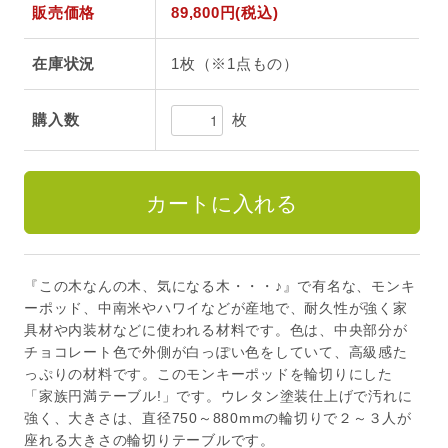
販売価格
89,800円(税込)
在庫状況
1枚（※1点もの）
枚
購入数
『この木なんの木、気になる木・・・♪』で有名な、モンキ
ーポッド、中南米やハワイなどが産地で、耐久性が強く家
具材や内装材などに使われる材料です。色は、中央部分が
チョコレート色で外側が白っぽい色をしていて、高級感た
っぷりの材料です。このモンキーポッドを輪切りにした
「家族円満テーブル!」です。ウレタン塗装仕上げで汚れに
強く、大きさは、直径750～880mmの輪切りで２～３人が
座れる大きさの輪切りテーブルです。