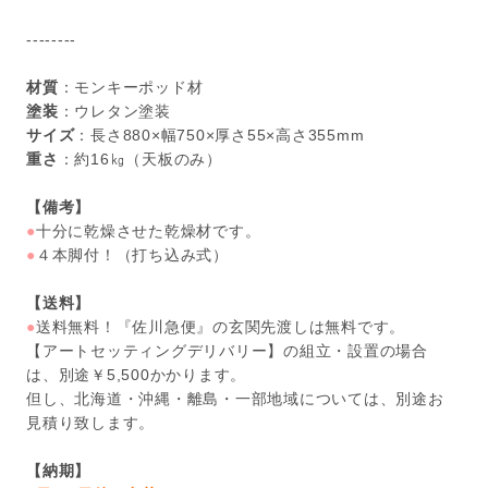
--------
材質
：モンキーポッド材
塗装
：ウレタン塗装
サイズ
：長さ880×幅750×厚さ55×高さ355mm
重さ
：約16㎏（天板のみ）
【備考】
●
十分に乾燥させた乾燥材です。
●
４本脚付！（打ち込み式）
【送料】
●
送料無料！『佐川急便』の玄関先渡しは無料です。
【アートセッティングデリバリー】の組立・設置の場合
は、別途￥5,500かかります。
但し、北海道・沖縄・離島・一部地域については、別途お
見積り致します。
【納期】