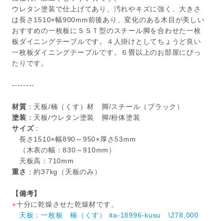
ウレタン塗装で仕上げてあり、汚れやキズに強く、大きさ
は長さ1510×幅900mm前後あり、変化のある木目が美しい
おすすめの一枚板にＳＳＴ型のスチール脚を合わせた一枚
板ダイニングテーブルです。４人掛けとしてちょうど良い
一枚板ダイニングテーブルです。６畳以上のお部屋にぴっ
たりです。
--------
材質
：天板/楠（くす）材 脚/スチール（ブラック）
塗装
：天板/ウレタン塗装 脚/粉体塗装
サイズ
：
長さ1510×幅890～950×厚さ53mm
（木表の幅：830～910mm）
天板高：710mm
重さ
：約37kg（天板のみ）
【備考】
●
十分に乾燥させた乾燥材です。
天板：一枚板 楠（くす） ita-18996-kusu \278,000