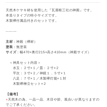
天然木ケヤキ材を使用した『瓦屋根三社の神殿』です。
本造りタイプの特小サイズです。
木製欅付属品付きのセットです。
--------
主材
：神殿（欅材）
塗装
：無塗装
サイズ
：幅470×奥行215×高さ410mm（神殿サイズ）
＜神具セット内容＞
水玉：２寸×１／皿：２寸×２
平次：３寸×２／神鏡１．５寸×１
八足：７寸×１／木製欅灯籠×１対
木製欅榊立セット×２
【備考】
●
天然木の為、一品一品、木目や節、風合いが異なりますの
でご了承ください。