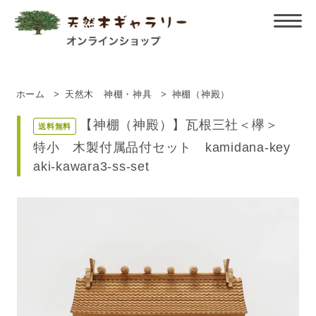
ホーム
>
天然木 神棚・神具
>
神棚（神殿）
【神棚（神殿）】瓦根三社＜欅＞
送料無料
特小 木製付属品付セット kamidana-key
aki-kawara3-ss-set