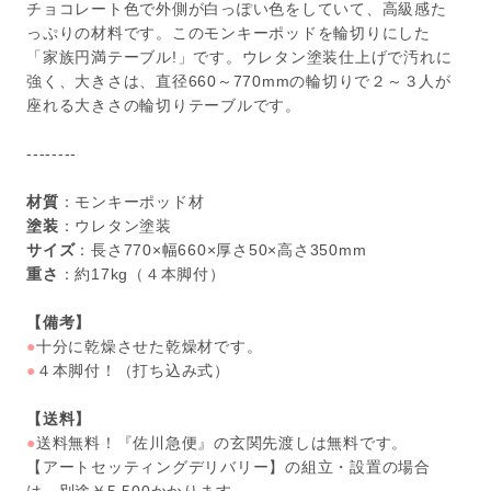
チョコレート色で外側が白っぽい色をしていて、高級感た
っぷりの材料です。このモンキーポッドを輪切りにした
「家族円満テーブル!」です。ウレタン塗装仕上げで汚れに
強く、大きさは、直径660～770mmの輪切りで２～３人が
座れる大きさの輪切りテーブルです。
--------
材質
：モンキーポッド材
塗装
：ウレタン塗装
サイズ
：長さ770×幅660×厚さ50×高さ350mm
重さ
：約17kg（４本脚付）
【備考】
●
十分に乾燥させた乾燥材です。
●
４本脚付！（打ち込み式）
【送料】
●
送料無料！『佐川急便』の玄関先渡しは無料です。
【アートセッティングデリバリー】の組立・設置の場合