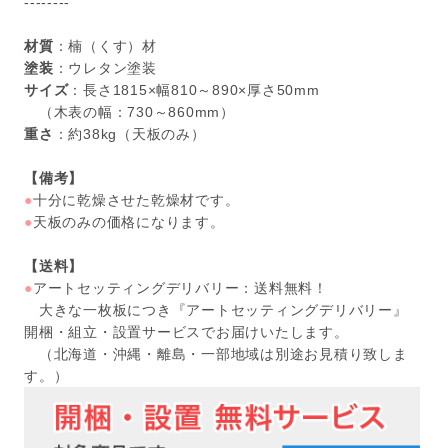
--------
材質
：楠（くす）材
塗装
：ウレタン塗装
サイズ
：長さ1815×幅810～890×厚さ50mm
（木表の幅：730～860mm）
重さ
：約38kg（天板のみ）
【備考】
●
十分に乾燥させた乾燥材です。
●
天板のみの価格になります。
【送料】
●
アートセッティングデリバリー：送料無料！
大きな一枚板につき『アートセッティングデリバリー』
開梱・組立・設置サービスでお届けいたします。
（北海道・沖縄・離島・一部地域は別途お見積り致しま
す。）