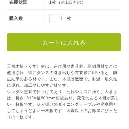
在庫状況
1枚（※1点もの）
枚
購入数
天然木楠（くす）材は、造作用や家具材、彫刻用材などに
使用され、特にタンスの引き出しや衣裳箱に用いると、防
虫効果のある材です。また、木肌は緻密で、耐湿・耐久性
に優れ、加工やしやすい材です。
ウレタン塗装で仕上げてあり、汚れやキズに強く、大きさ
は、長さ1815×幅800mm前後あり、変化のある木目が美し
い一枚板です。６人掛けのダイニングテーブルや座卓用と
してちょうどよい一枚板です。８畳以上のお部屋にぴった
りの一枚です。