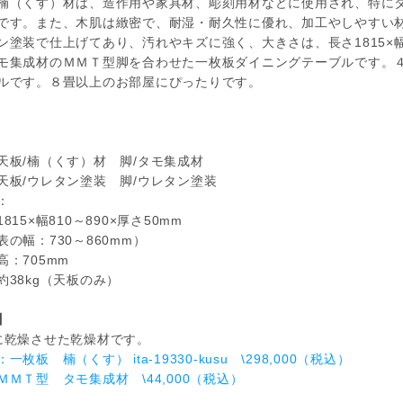
楠（くす）材は、造作用や家具材、彫刻用材などに使用され、特に
です。また、木肌は緻密で、耐湿・耐久性に優れ、加工やしやすい
ン塗装で仕上げてあり、汚れやキズに強く、大きさは、長さ1815×
モ集成材のＭＭＴ型脚を合わせた一枚板ダイニングテーブルです。
ルです。８畳以上のお部屋にぴったりです。
天板/楠（くす）材 脚/タモ集成材
天板/ウレタン塗装 脚/ウレタン塗装
：
15×幅810～890×厚さ50mm
の幅：730～860mm）
：705mm
約38kg（天板のみ）
】
に乾燥させた乾燥材です。
一枚板 楠（くす） ita-19330-kusu \298,000（税込）
ＭＭＴ型 タモ集成材 \44,000（税込）