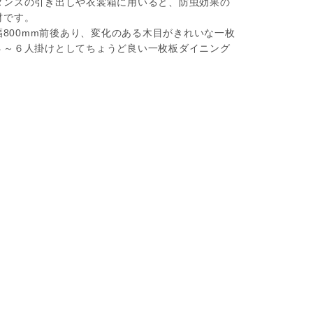
タンスの引き出しや衣裳箱に用いると、防虫効果の
材です。
幅800mm前後あり、変化のある木目がきれいな一枚
４～６人掛けとしてちょうど良い一枚板ダイニング