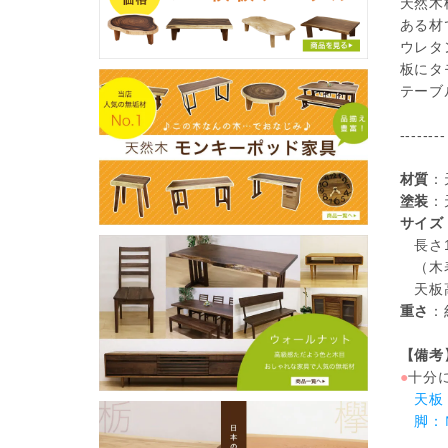
天然木
ある材
ウレタ
板にタ
テーブ
--------
材質
：
塗装
：
サイズ
長さ18
（木表
天板高
重さ
：
【備考
●
十分
天板：
脚：