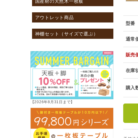
国産材の天然木一枚板
アウトレット商品
型番
神棚セット（サイズで選ぶ）
通常
販売
在庫
購入
【2026年8月31日まで】