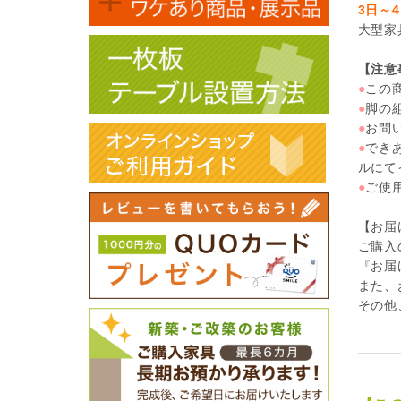
3日～
大型家
【注意
●
この
●
脚の
●
お問
●
でき
ルにて
●
ご使
【お届
ご購入
『お届
また、
その他