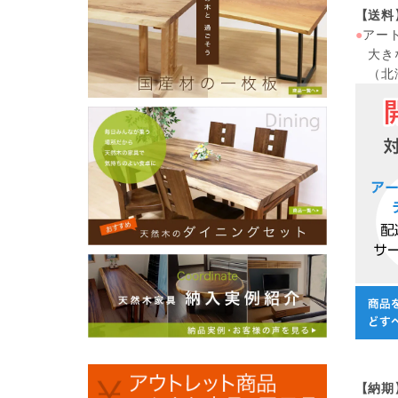
【送料
●
アー
大きな
（北海
【納期