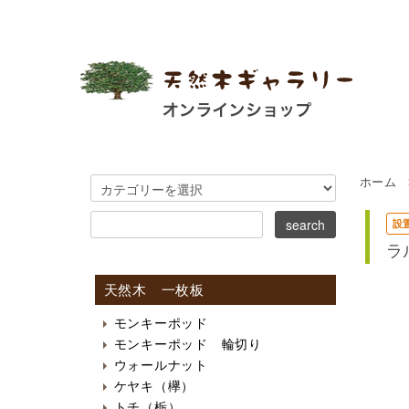
ホーム
設
ラ
天然木 一枚板
モンキーポッド
モンキーポッド 輪切り
ウォールナット
ケヤキ（欅）
トチ（栃）