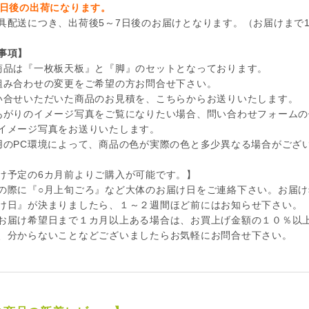
4日後の出荷になります。
具配送につき、出荷後5～7日後のお届けとなります。（お届けまで
事項】
商品は『一枚板天板』と『脚』のセットとなっております。
組み合わせの変更をご希望の方お問合せ下さい。
い合せいただいた商品のお見積を、こちらからお送りいたします。
あがりのイメージ写真をご覧になりたい場合、問い合わせフォームの
イメージ写真をお送りいたします。
用のPC環境によって、商品の色が実際の色と多少異なる場合がござ
け予定の6カ月前よりご購入が可能です。】
の際に『○月上旬ごろ』など大体のお届け日をご連絡下さい。お届
け日』が決まりましたら、１～２週間ほど前にはお知らせ下さい。
お届け希望日まで１カ月以上ある場合は、お買上げ金額の１０％以
、分からないことなどございましたらお気軽にお問合せ下さい。