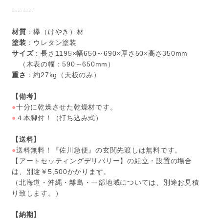
--------
材質
：欅（けやき）材
塗装
：ウレタン塗装
サイズ
：長さ1195×幅650～690×厚さ50×高さ350mm
（木表の幅：590～650mm）
重さ
：約27kg（天板のみ）
【備考】
●
十分に乾燥させた乾燥材です。
●
４本脚付！（打ち込み式）
【送料】
●
送料無料！『佐川急便』の玄関先渡しは無料です。
【アートセッティングデリバリー】の組立・設置の場合
は、別途￥5,500かかります。
（北海道・沖縄・離島・一部地域については、別途お見積
り致します。）
【納期】