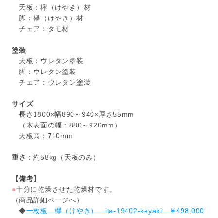
天板：欅（けやき）材
脚：欅（けやき）材
チェア：タモ材
塗装
天板：ウレタン塗装
脚：ウレタン塗装
チェア：ウレタン塗装
サイズ
長さ1800×幅890～940×厚さ55mm
（木表面の幅：880～920mm）
天板高：710mm
重さ
：約58kg（天板のみ）
【備考】
●
十分に乾燥させた乾燥材です。
（商品詳細ページへ）
◆
一枚板 欅（けやき） ita-19402-keyaki ￥498,000