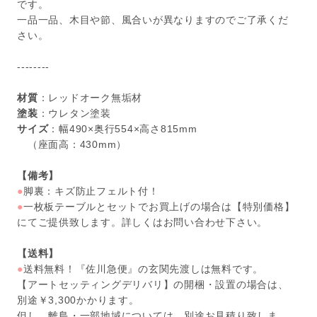
です。
一品一品、木目や節、風合いが異なりますのでご了承くだ
さい。
--------
材質
：レッドオーク無垢材
塗装
：ウレタン塗装
サイズ
：幅490×奥行554×高さ815mm
（座面高：430mm）
【備考】
●
脚裏：キズ防止フェルト付！
●
一枚板テーブルとセットでお買上げの場合は【特別価格】
にてご提供致します。詳しくはお問い合わせ下さい。
【送料】
●
送料無料！『佐川急便』の玄関先渡しは無料です。
【アートセッティングデリバリ】の開梱・設置の場合は、
別途￥3,300かかります。
但し、離島・一部地域については、別途お見積り致しま