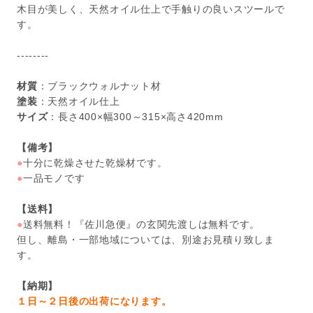
木目が美しく、天然オイル仕上で手触りの良いスツールで
す。
--------
材質
：ブラックウォルナット材
塗装
：天然オイル仕上
サイズ
：長さ400×幅300～315×高さ420mm
【備考】
●
十分に乾燥させた乾燥材です。
●
一品モノです
【送料】
●
送料無料！『佐川急便』の玄関先渡しは無料です。
但し、離島・一部地域については、別途お見積り致しま
す。
【納期】
１日～２日後の出荷になります。