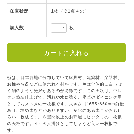
在庫状況
1枚（※1点もの）
枚
購入数
栃は、日本各地に分布していて家具材、建築材、楽器材、
お椀やお盆などに使われる材料です。色は全体的に白っぽ
く絹のような光沢があるのが特徴です。この天板は、ウレ
タン塗装仕上げで、汚れや水に強く、座卓やダイニング用
としておススメの一枚板です。大きさは1655×850mm前後
あり、埋め木などがありますが、変化のある木目がおもし
ろい一枚板です。６畳間以上のお部屋にピッタリの一枚板
の天板です。４～６人掛けとしてちょうど良い一枚板で
す。