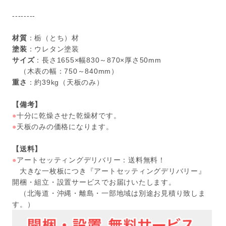
--------
材質
：栃（とち）材
塗装
：ウレタン塗装
サイズ
：長さ1655×幅830～870×厚さ50mm
（木表の幅：750～840mm）
重さ
：約39kg（天板のみ）
【備考】
●
十分に乾燥させた乾燥材です。
●
天板のみの価格になります。
【送料】
●
アートセッティングデリバリー：送料無料！
大きな一枚板につき『アートセッティングデリバリー』
開梱・組立・設置サービスでお届けいたします。
（北海道・沖縄・離島・一部地域は別途お見積り致しま
す。）