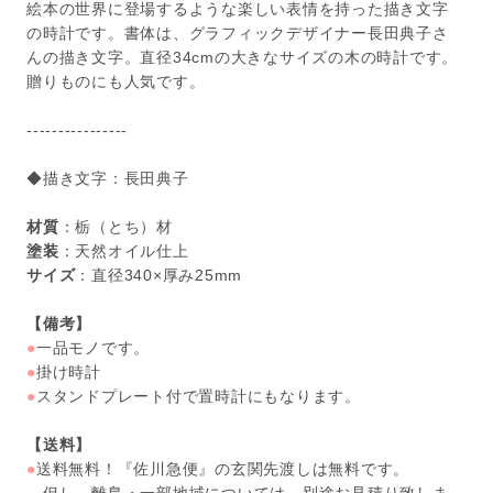
絵本の世界に登場するような楽しい表情を持った描き文字
の時計です。書体は、グラフィックデザイナー長田典子さ
んの描き文字。直径34cmの大きなサイズの木の時計です。
贈りものにも人気です。
----------------
◆描き文字：長田典子
材質
：栃（とち）材
塗装
：天然オイル仕上
サイズ
：直径340×厚み25mm
【備考】
●
一品モノです。
●
掛け時計
●
スタンドプレート付で置時計にもなります。
【送料】
●
送料無料！『佐川急便』の玄関先渡しは無料です。