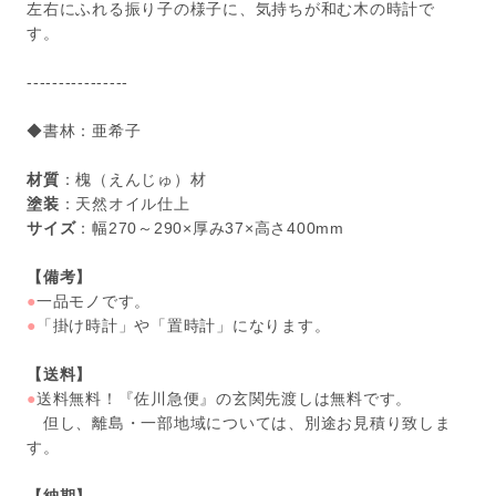
左右にふれる振り子の様子に、気持ちが和む木の時計で
す。
----------------
◆書林：亜希子
材質
：槐（えんじゅ）材
塗装
：天然オイル仕上
サイズ
：幅270～290×厚み37×高さ400mm
【備考】
●
一品モノです。
●
「掛け時計」や「置時計」になります。
【送料】
●
送料無料！『佐川急便』の玄関先渡しは無料です。
但し、離島・一部地域については、別途お見積り致しま
す。