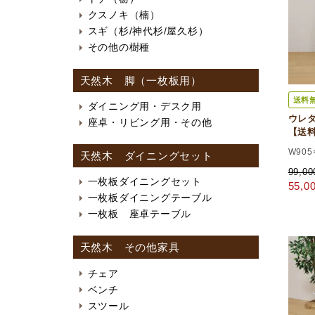
クスノキ（楠）
スギ（杉/神代杉/屋久杉）
その他の樹種
天然木 脚（一枚板用）
送料
ダイニング用・デスク用
ウレタ
座卓・リビング用・その他
【送
W905
天然木 ダイニングセット
99,0
一枚板ダイニングセット
55,
一枚板ダイニングテーブル
一枚板 座卓テーブル
天然木 その他家具
チェア
ベンチ
スツール