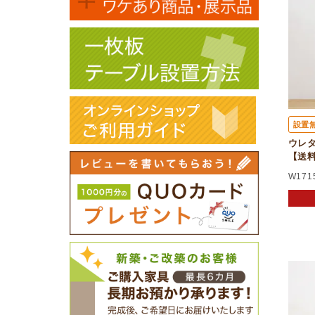
設置
ウレタ
【送
W171