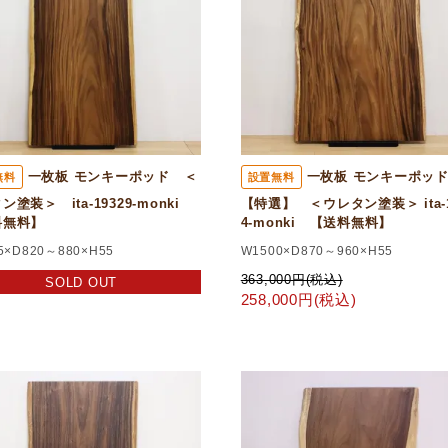
一枚板 モンキーポッド ＜
一枚板 モンキーポ
無料
設置無料
ン塗装＞ ita-19329-monki
【特選】 ＜ウレタン塗装＞ ita-1
料無料】
4-monki 【送料無料】
5×D820～880×H55
W1500×D870～960×H55
363,000円(税込)
SOLD OUT
258,000円(税込)