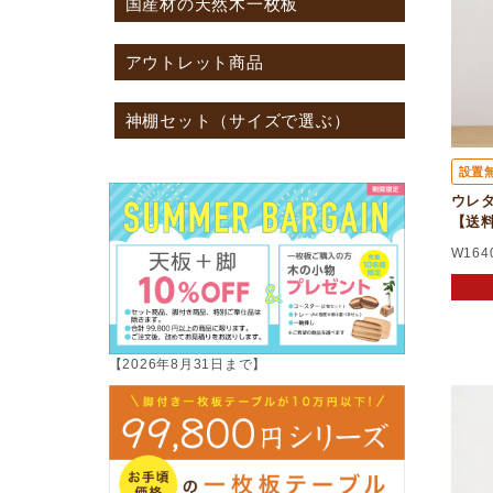
国産材の天然木一枚板
アウトレット商品
神棚セット（サイズで選ぶ）
設置
ウレタ
【送
W164
【2026年8月31日まで】