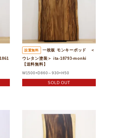
ッド
一枚板 モンキーポッド ＜
設置無料
861
ウレタン塗装＞ ita-18793-monki
【送料無料】
W1500×D860～930×H50
SOLD OUT