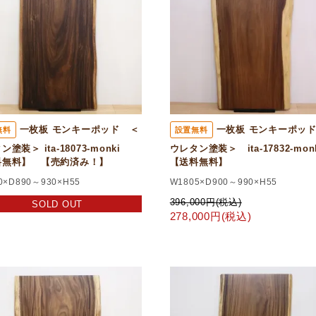
一枚板 モンキーポッド ＜
一枚板 モンキーポッ
無料
設置無料
ン塗装＞ ita-18073-monki
ウレタン塗装＞ ita-17832-mo
料無料】 【売約済み！】
【送料無料】
0×D890～930×H55
W1805×D900～990×H55
396,000円(税込)
SOLD OUT
278,000円(税込)