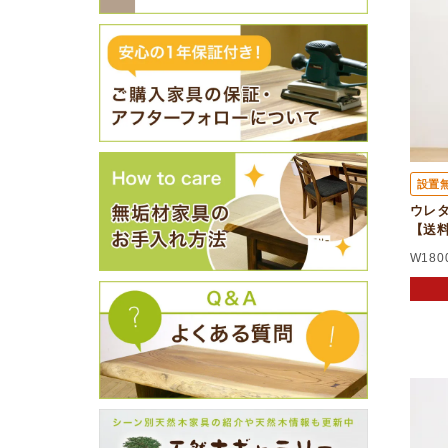
設置
ウレタ
【送
W180