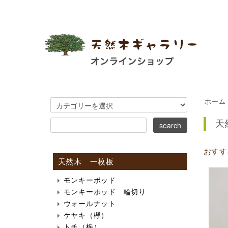
ホーム
天
おすす
天然木 一枚板
モンキーポッド
モンキーポッド 輪切り
ウォールナット
ケヤキ（欅）
トチ（栃）