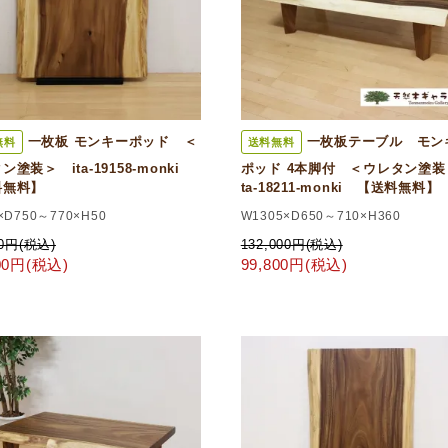
一枚板 モンキーポッド ＜
一枚板テーブル モン
無料
送料無料
ン塗装＞ ita-19158-monki
ポッド 4本脚付 ＜ウレタン塗装
料無料】
ta-18211-monki 【送料無料】
×D750～770×H50
W1305×D650～710×H360
00円(税込)
132,000円(税込)
000円(税込)
99,800円(税込)