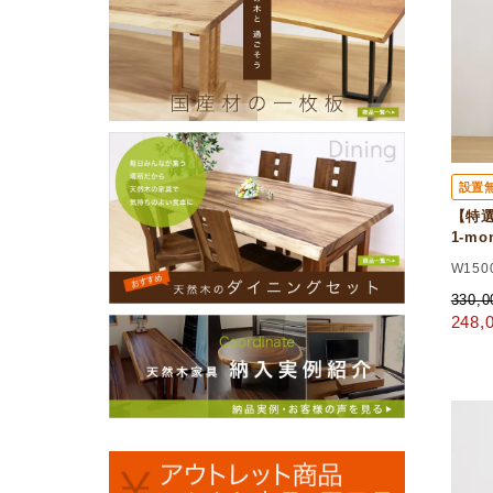
設置
【特選
1-m
W150
330,
248