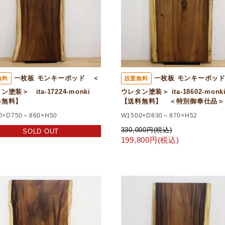
一枚板 モンキーポッド ＜
一枚板 モンキーポッ
無料
設置無料
ン塗装＞ ita-17224-monki
ウレタン塗装＞ ita-18602-mon
料無料】
【送料無料】 ＜特別御奉仕品＞
0×D750～860×H50
W1500×D830～870×H52
330,000円(税込)
SOLD OUT
199,800円(税込)