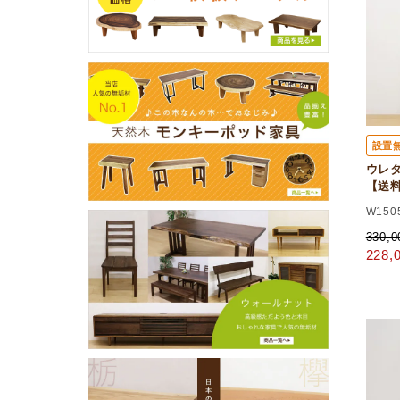
設置
ウレタ
【送
W150
330,
228