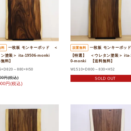
一枚板 モンキーポッド ＜
一枚板 モンキーポ
無料
設置無料
ン塗装＞ ita-19506-monki
【特選】 ＜ウレタン塗装＞ ita-1
料無料】
0-monki 【送料無料】
5×D820～880×H50
W1510×D800～830×H52
000円(税込)
SOLD OUT
,000円(税込)