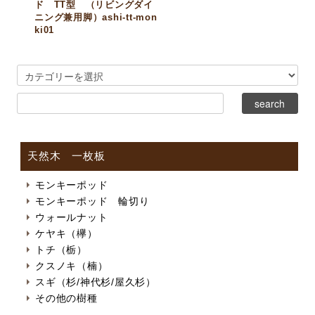
ド TT型 （リビングダイ
ニング兼用脚）ashi-tt-mon
ki01
天然木 一枚板
モンキーポッド
モンキーポッド 輪切り
ウォールナット
ケヤキ（欅）
トチ（栃）
クスノキ（楠）
スギ（杉/神代杉/屋久杉）
その他の樹種