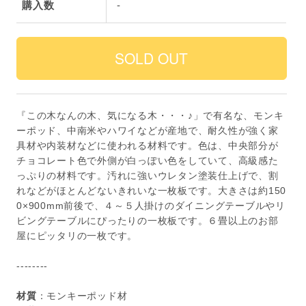
購入数
-
『この木なんの木、気になる木・・・♪」で有名な、モンキ
ーポッド、中南米やハワイなどが産地で、耐久性が強く家
具材や内装材などに使われる材料です。色は、中央部分が
チョコレート色で外側が白っぽい色をしていて、高級感た
っぷりの材料です。汚れに強いウレタン塗装仕上げで、割
れなどがほとんどないきれいな一枚板です。大きさは約150
0×900mm前後で、４～５人掛けのダイニングテーブルやリ
ビングテーブルにぴったりの一枚板です。６畳以上のお部
屋にピッタリの一枚です。
--------
材質
：モンキーポッド材