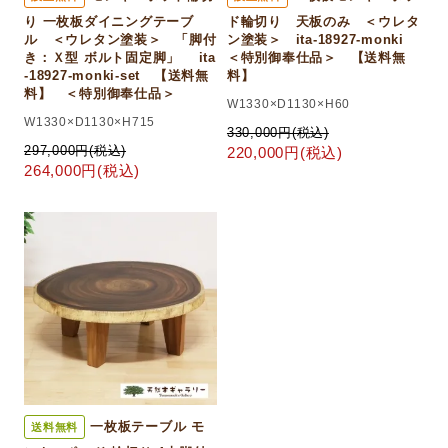
り 一枚板ダイニングテーブ
ド輪切り 天板のみ ＜ウレタ
ル ＜ウレタン塗装＞ 「脚付
ン塗装＞ ita-18927-monki
き：Ｘ型 ボルト固定脚」 ita
＜特別御奉仕品＞ 【送料無
-18927-monki-set 【送料無
料】
料】 ＜特別御奉仕品＞
W1330×D1130×H60
W1330×D1130×H715
330,000円(税込)
297,000円(税込)
220,000円(税込)
264,000円(税込)
一枚板テーブル モ
送料無料