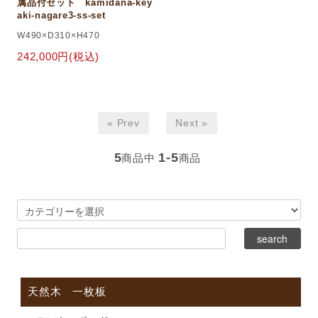
属品付セット kamidana-key
aki-nagare3-ss-set
W490×D310×H470
242,000円(税込)
« Prev
Next »
5
1-5
商品中
商品
天然木 一枚板