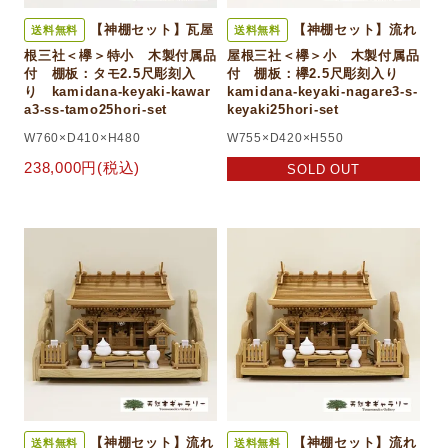
【神棚セット】瓦屋
【神棚セット】流れ
送料無料
送料無料
根三社＜欅＞特小 木製付属品
屋根三社＜欅＞小 木製付属品
付 棚板：タモ2.5尺彫刻入
付 棚板：欅2.5尺彫刻入り
り kamidana-keyaki-kawar
kamidana-keyaki-nagare3-s-
a3-ss-tamo25hori-set
keyaki25hori-set
W760×D410×H480
W755×D420×H550
238,000円(税込)
SOLD OUT
【神棚セット】流れ
【神棚セット】流れ
送料無料
送料無料