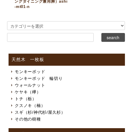
ングダイニング兼用脚）ashi
-mt01-n
天然木 一枚板
モンキーポッド
モンキーポッド 輪切り
ウォールナット
ケヤキ（欅）
トチ（栃）
クスノキ（楠）
スギ（杉/神代杉/屋久杉）
その他の樹種