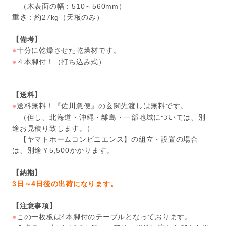
（木表面の幅：510～560mm）
重さ
：約27kg（天板のみ）
【備考】
●
十分に乾燥させた乾燥材です。
●
４本脚付！（打ち込み式）
【送料】
●
送料無料！『佐川急便』の玄関先渡しは無料です。
（但し、北海道・沖縄・離島・一部地域については、別
途お見積り致します。）
【ヤマトホームコンビニエンス】の組立・設置の場合
は、別途￥5,500かかります。
【納期】
3日～4日後の出荷になります。
【注意事項】
●
この一枚板は4本脚付のテーブルとなっております。