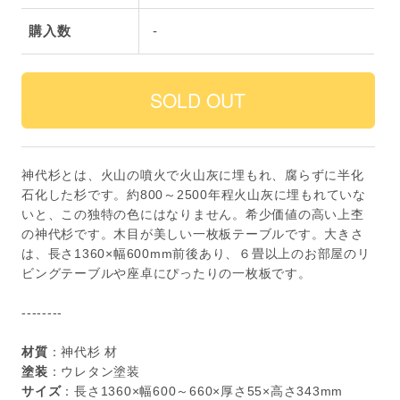
購入数
-
神代杉とは、火山の噴火で火山灰に埋もれ、腐らずに半化
石化した杉です。約800～2500年程火山灰に埋もれていな
いと、この独特の色にはなりません。希少価値の高い上杢
の神代杉です。木目が美しい一枚板テーブルです。大きさ
は、長さ1360×幅600mm前後あり、６畳以上のお部屋のリ
ビングテーブルや座卓にぴったりの一枚板です。
--------
材質
：神代杉 材
塗装
：ウレタン塗装
サイズ
：長さ1360×幅600～660×厚さ55×高さ343mm