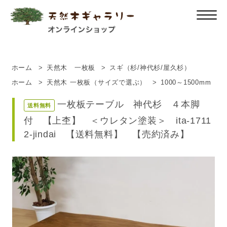
ホーム
>
天然木 一枚板
>
スギ（杉/神代杉/屋久杉）
ホーム
>
天然木 一枚板（サイズで選ぶ）
>
1000～1500mm
一枚板テーブル 神代杉 ４本脚
送料無料
付 【上杢】 ＜ウレタン塗装＞ ita-1711
2-jindai 【送料無料】 【売約済み】