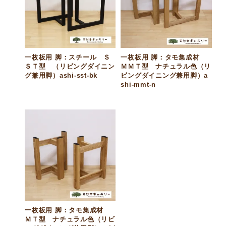
一枚板用 脚：スチール Ｓ
一枚板用 脚：タモ集成材
ＳＴ型 （リビングダイニン
ＭＭＴ型 ナチュラル色（リ
グ兼用脚）ashi-sst-bk
ビングダイニング兼用脚）a
shi-mmt-n
一枚板用 脚：タモ集成材
ＭＴ型 ナチュラル色（リビ