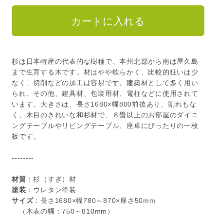
杉は日本特産の代表的な樹種で、本州北部から南は屋久島
まで生育する木です。材はやや軟らかく、比較的狂いは少
なく、切削などの加工は容易です。建築材として多く用い
られ、その他、建具材、包装用材、電柱などに使用されて
います。大きさは、長さ1680×幅800前後あり、割れもな
く、木目のきれいな和杉材で、８畳以上のお部屋のダイニ
ングテーブルやリビングテーブル、座卓にぴったりの一枚
板です。
--------
材質
：杉（すぎ）材
塗装
：ウレタン塗装
サイズ
：長さ1680×幅780～870×厚さ50mm
（木表の幅：750～810mm）